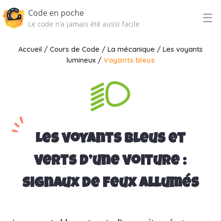
Code en poche
☰
Le code n’a jamais été aussi facile
Accueil
/
Cours de Code
/
La mécanique
/
Les voyants
lumineux
/
Voyants bleus
Les voyants bleus et
verts d’une voiture :
signaux de feux allumés