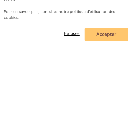
Pour en savoir plus, consultez notre politique d'utilisation des 
cookies.

Accepter
Refuser
Code en poche
contact@codeenpoche.fr
© 2019-
2026
Codenup SARL