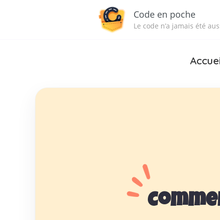
Code en poche
Le code n’a jamais été auss
Accuei
Commen