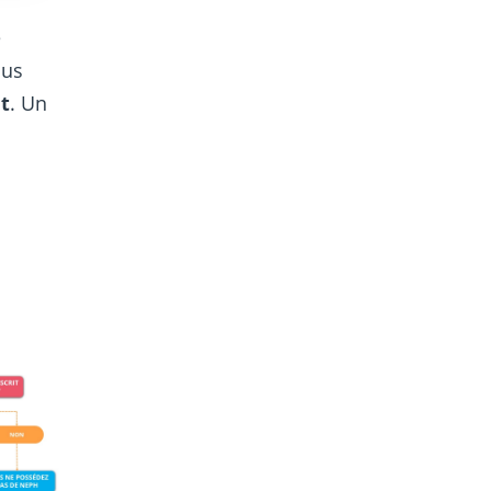
e
ous
t
. Un