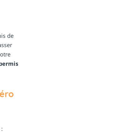
is de
asser
votre
permis
éro
 :