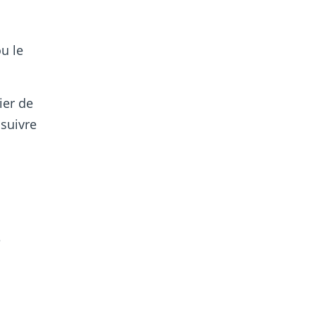
u le
ier de
 suivre
e