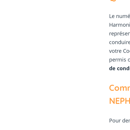
Le numé
Harmoni
représen
conduir
votre Co
permis 
de cond
Comm
NEPH
Pour dem