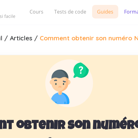
Cours
Tests de code
Guides
Forma
i facile
l
/
Articles
/
Comment obtenir son numéro 
t obtenir son numéro