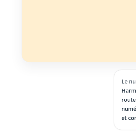
Le nu
Harmo
route
numér
et co