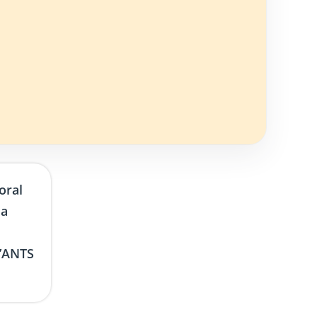
oral
la
l’ANTS