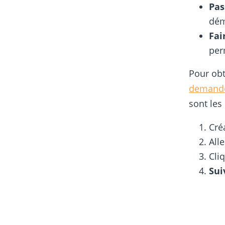
Pas
dém
Fai
per
Pour obt
demande
sont les
Cré
All
Cli
Sui