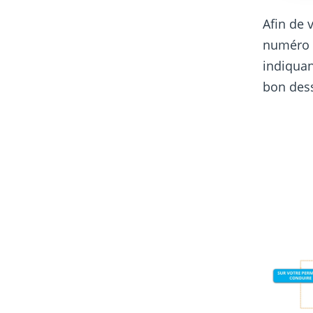
Afin de 
numéro 
indiqua
bon dess