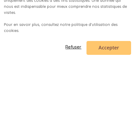
uniquement des cookies à des fins statistiques. Une donnée qui 
nous est indispensable pour mieux comprendre nos statistiques de 
visites.

Pour en savoir plus, consultez notre politique d'utilisation des 
cookies.

Accepter
Refuser
Code en poche
contact@codeenpoche.fr
© 2019-
2026
Codenup SARL