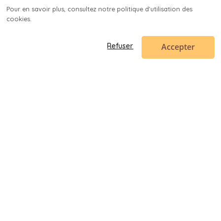
Pour en savoir plus, consultez notre politique d'utilisation des 
cookies.

Accepter
Refuser
Code en poche
contact@codeenpoche.fr
© 2019-
2026
Codenup SARL