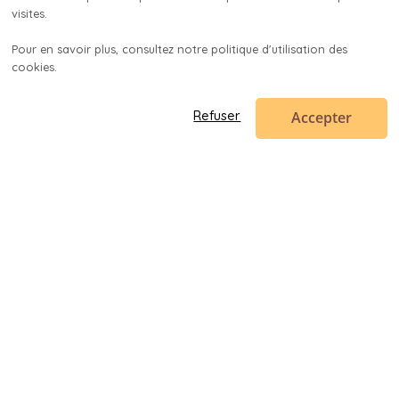
visites.

Pour en savoir plus, consultez notre politique d'utilisation des 
cookies.

Accepter
Refuser
Code en poche
contact@codeenpoche.fr
© 2019-
2026
Codenup SARL