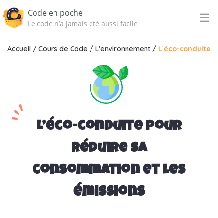
Code en poche
☰
Le code n’a jamais été aussi facile
Accueil
/
Cours de Code
/
L'environnement
/
L’éco-conduite
L’éco-conduite pour
réduire sa
consommation et les
émissions