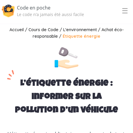
Code en poche
☰
Le code n’a jamais été aussi facile
Accueil
/
Cours de Code
/
L'environnement
/
Achat éco-
responsable
/
Étiquette énergie
L’étiquette énergie :
informer sur la
pollution d’un véhicule