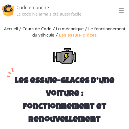
Code en poche
☰
Le code n’a jamais été aussi facile
Accueil
/
Cours de Code
/
La mécanique
/
Le fonctionnement
du véhicule
/
Les essuie-glaces
Les essuie-glaces d’une
voiture :
fonctionnement et
renouvellement