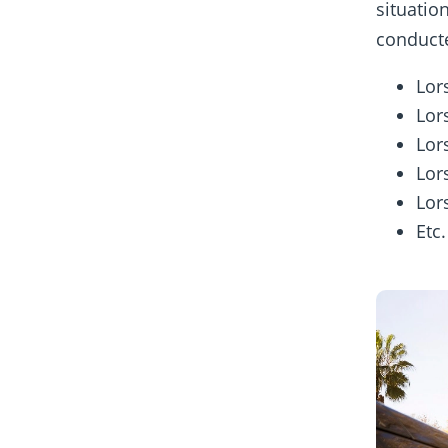
situatio
conducte
Lor
Lor
Lor
Lor
Lor
Etc.