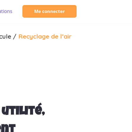
tions
Me connecter
cule
/
Recyclage de l’air
 utilité,
ent