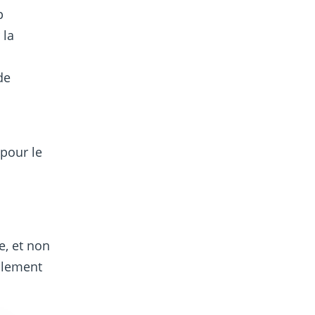
p
 la
n
de
pour le
e, et non
ellement