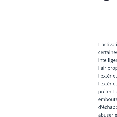
L'activa
certaine
intellig
l'air pr
l'extérie
l'extérie
prêtent 
emboutei
d'échapp
abuser et