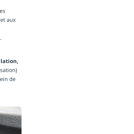
les
met aux
.
lation,
isation)
ein de