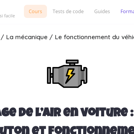
Cours
Tests de code
Guides
Forma
i facile
/
La mécanique
/
Le fonctionnement du véhi
e de l’air en voiture :
uton et fonctionnem