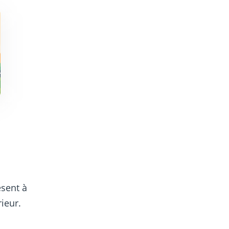
ésent à
rieur.