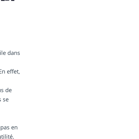
ile dans
 En effet,
us de
s se
 pas en
ilité.