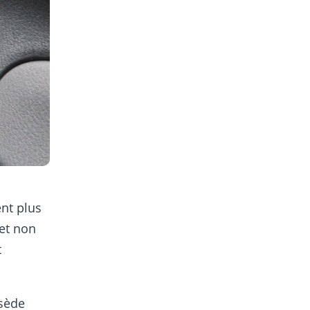
ent plus
 et non
t
ssède