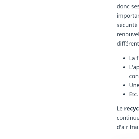
donc ses
importan
sécurité
renouve
différen
La 
L'a
con
Une
Etc.
Le
recyc
continue
d'air fr