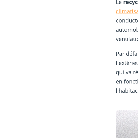
Le
recyc
climatis
conducte
automobi
ventilati
Par défau
l'extéri
qui va ré
en fonct
l'habita