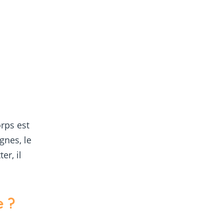
rps est
gnes, le
er, il
e ?