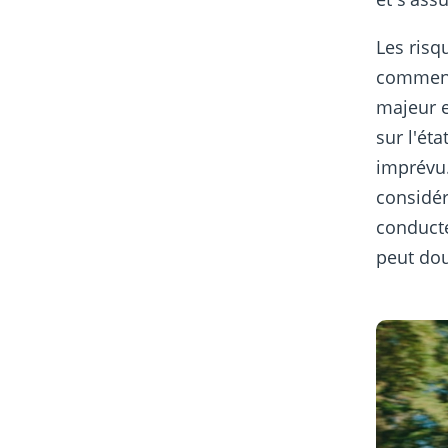
Les risq
commenc
majeur e
sur l'ét
imprévu.
considé
conducte
peut dou