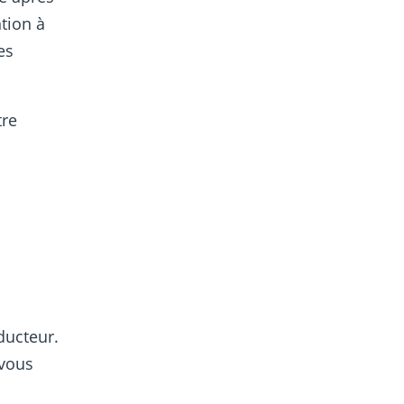
ntion à
es
tre
ducteur.
 vous