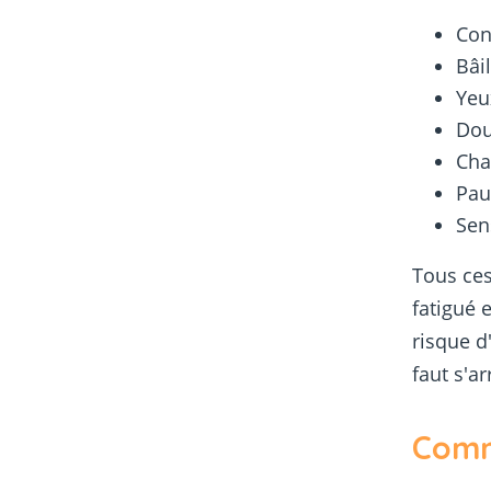
Con
Bâi
Yeu
Dou
Cha
Pau
Sen
Tous ces
fatigué 
risque d'
faut s'ar
Comm