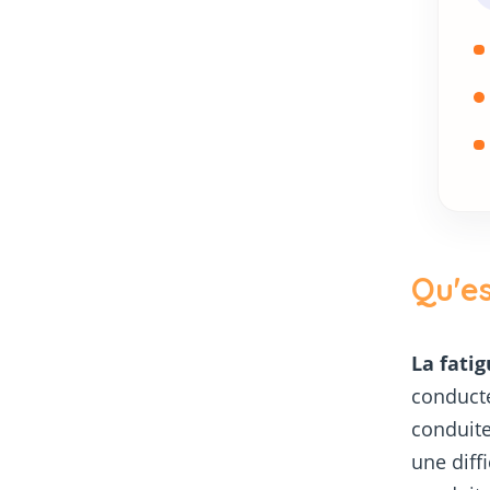
Qu'es
La fati
conducte
conduite
une diff