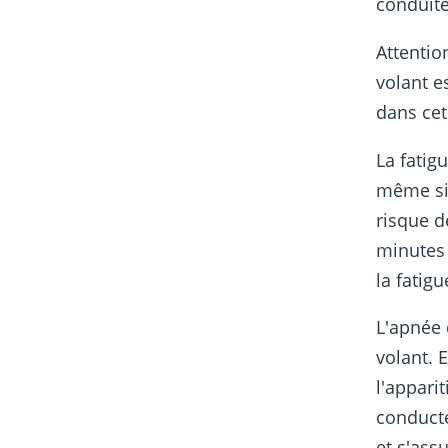
conduite
Attentio
volant e
dans cet
La fatig
même si
risque 
minutes 
la fatig
L'apnée
volant. 
l'appari
conducte
et s'ass