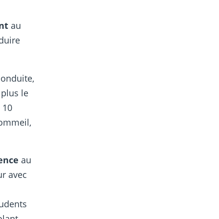
nt
au
duire
conduite,
plus le
 10
sommeil,
lence
au
ur avec
rudents
olant.