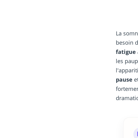
La somno
besoin d
fatigue
les paup
l'appari
pause
et
forteme
dramatiq