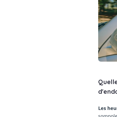
Quelle
d'end
Les heu
somnolen