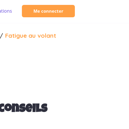
tions
Me connecter
/
Fatigue au volant
 conseils