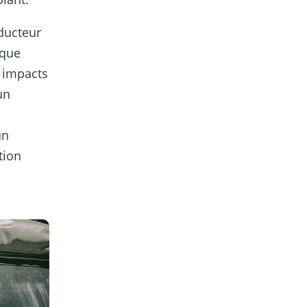
ducteur
sque
s impacts
un
un
tion