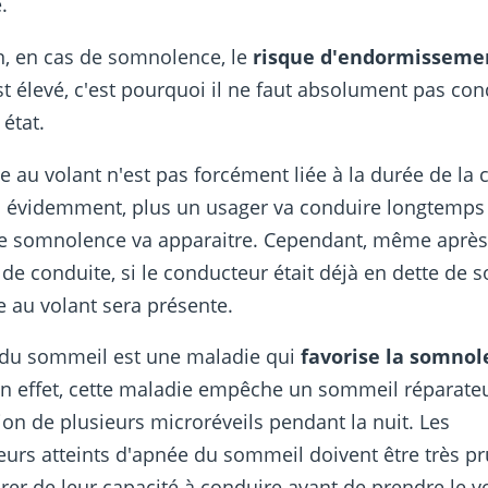
.
n, en cas de somnolence, le
risque d'endormisseme
st élevé, c'est pourquoi il ne faut absolument pas con
 état.
ue au volant n'est pas forcément liée à la durée de la 
 évidemment, plus un usager va conduire longtemps 
de somnolence va apparaitre. Cependant, même après
de conduite, si le conducteur était déjà en dette de 
ue au volant sera présente.
 du sommeil est une maladie qui
favorise la somno
En effet, cette maladie empêche un sommeil réparate
tion de plusieurs microréveils pendant la nuit. Les
urs atteints d'apnée du sommeil doivent être très p
urer de leur capacité à conduire avant de prendre le v