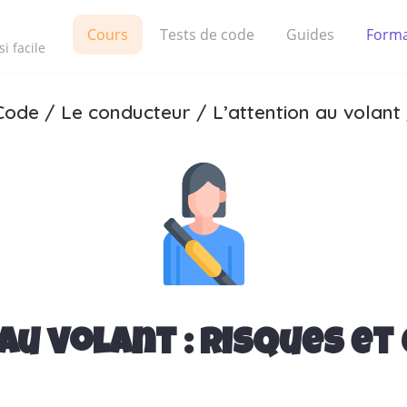
Cours
Tests de code
Guides
Forma
i facile
Code
/
Le conducteur
/
L’attention au volant
au volant : risques et