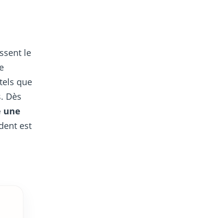
ssent le
e
tels que
s. Dès
e une
dent est