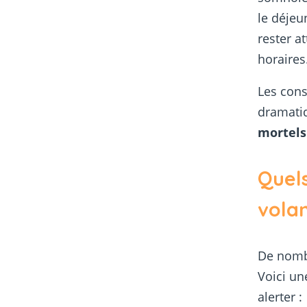
le déjeu
rester a
horaires
Les con
dramati
mortels
Quels
volan
De nombr
Voici un
alerter :