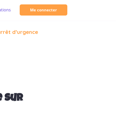
tions
Me connecter
rrêt d’urgence
e sur