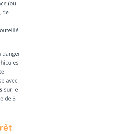
nce (ou
, de
outeillé
n danger
éhicules
te
se avec
s
sur le
e de 3
rêt