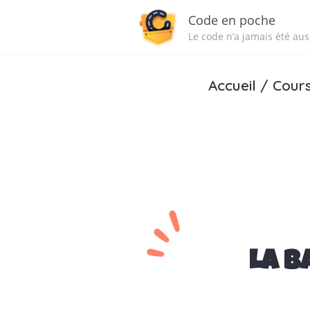
Code en poche
Le code n’a jamais été auss
Accueil
/
Cour
La b