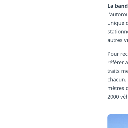
La band
l'autorou
unique o
stationn
autres v
Pour rec
référer 
traits m
chacun. 
mètres o
2000 véh