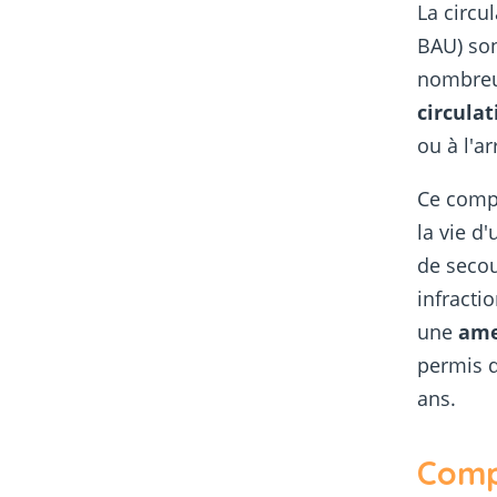
La circu
BAU) son
nombreu
circulat
ou à l'ar
Ce compo
la vie d
de secou
infracti
une
ame
permis 
ans.
Comp