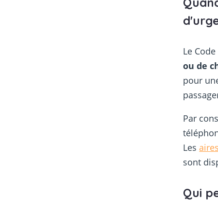
Quand
d'urg
Le Code 
ou de c
pour une
passager
Par cons
téléphon
Les
aire
sont dis
Qui pe