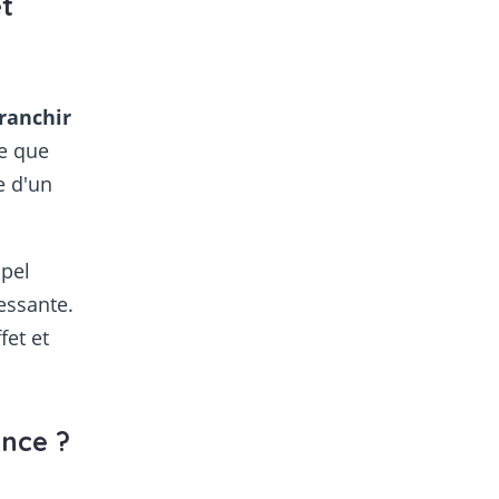
êt
franchir
re que
e d'un
ppel
essante.
fet et
ence ?