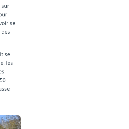
e sur
pour
voir se
n des
it se
e, les
es
,50
passe