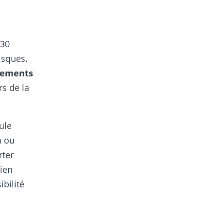
130
isques.
tements
rs de la
ule
n ou
rter
Bien
ibilité