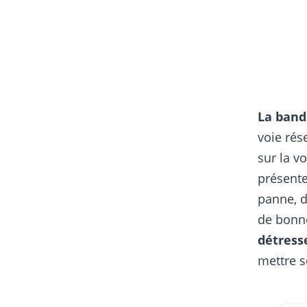
La band
voie rés
sur la v
présente
panne, d
de bonn
détress
mettre 