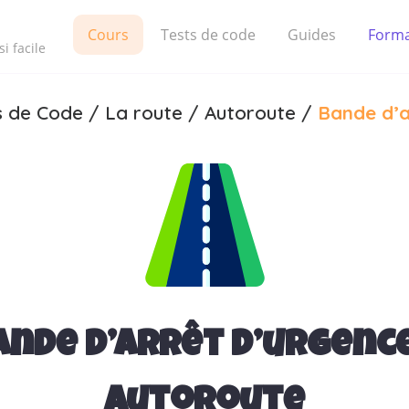
Cours
Tests de code
Guides
Forma
i facile
s de Code
/
La route
/
Autoroute
/
Bande d’a
ande d’arrêt d’urgenc
autoroute