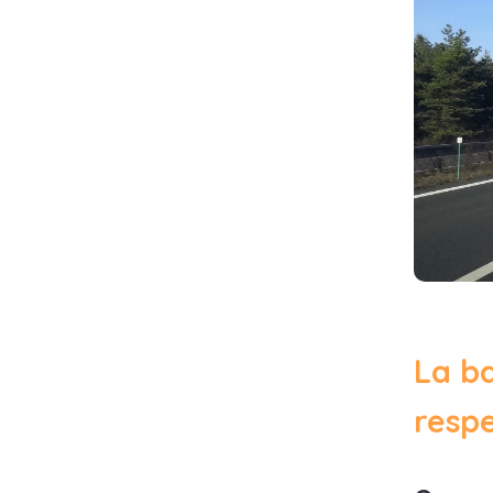
La ba
resp