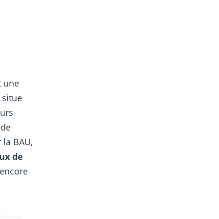
t une
 situe
ours
 de
 la BAU,
eux de
encore