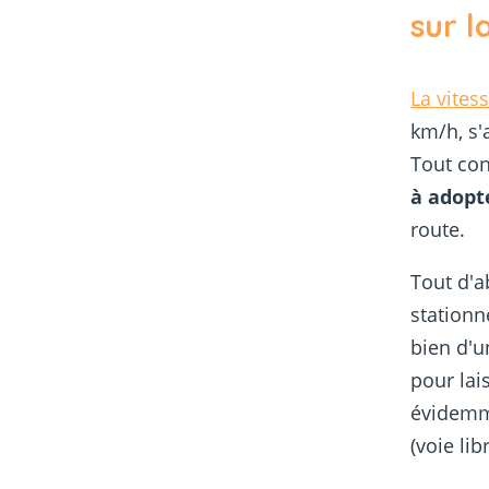
sur l
La vites
km/h, s'
Tout con
à adopt
route.
Tout d'a
stationn
bien d'u
pour lai
évidemme
(voie lib