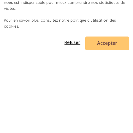
nous est indispensable pour mieux comprendre nos statistiques de 
visites.

Pour en savoir plus, consultez notre politique d'utilisation des 
cookies.

Accepter
Refuser
Code en poche
contact@codeenpoche.fr
© 2019-
2026
Codenup SARL