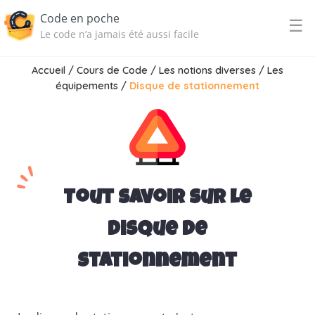
Code en poche
☰
Le code n’a jamais été aussi facile
Accueil
/
Cours de Code
/
Les notions diverses
/
Les
équipements
/
Disque de stationnement
Tout savoir sur le
disque de
stationnement