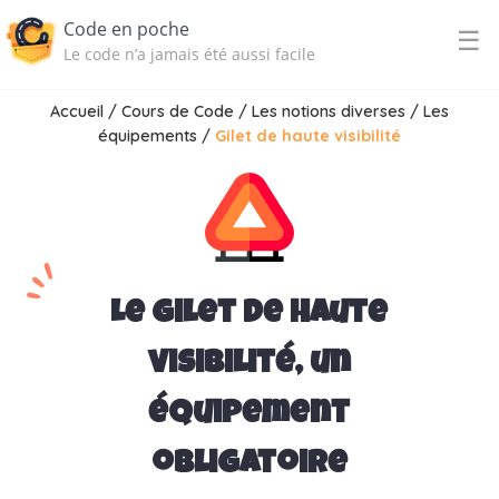
Code en poche
☰
Le code n’a jamais été aussi facile
Accueil
/
Cours de Code
/
Les notions diverses
/
Les
équipements
/
Gilet de haute visibilité
Le gilet de haute
visibilité, un
équipement
obligatoire