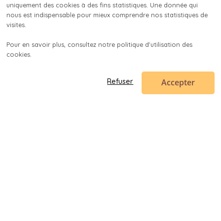
uniquement des cookies à des fins statistiques. Une donnée qui 
nous est indispensable pour mieux comprendre nos statistiques de 
visites.

Pour en savoir plus, consultez notre politique d'utilisation des 
cookies.

Accepter
Refuser
Code en poche
contact@codeenpoche.fr
© 2019-
2026
Codenup SARL