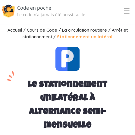
Code en poche
☰
Le code n’a jamais été aussi facile
Accueil
/
Cours de Code
/
La circulation routière
/
Arrêt et
stationnement
/
Stationnement unilatéral
Le stationnement
unilatéral à
alternance semi-
mensuelle