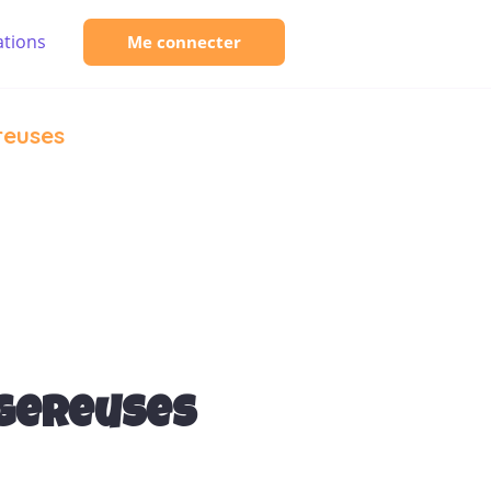
tions
Me connecter
reuses
ngereuses