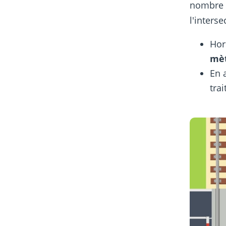
nombre
l'interse
Hor
mè
En 
tra