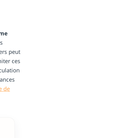
mme
es
ers peut
miter ces
culation
sances
e de