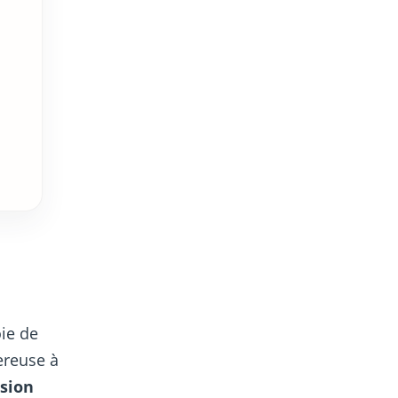
oie de
ereuse à
ision