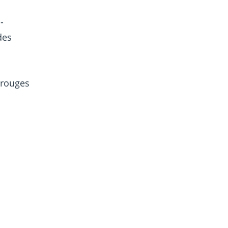
-
des
x rouges