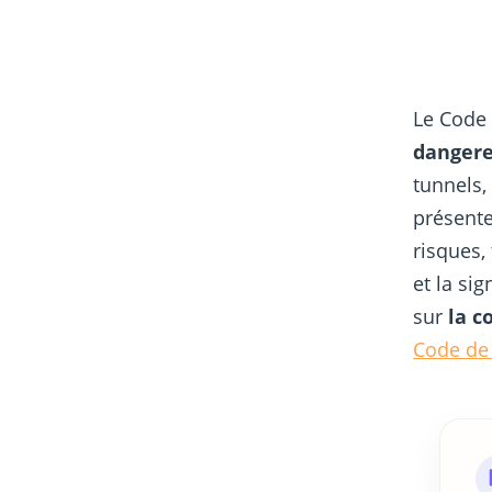
Le Code 
danger
tunnels,
présente
risques,
et la si
sur
la c
Code de 