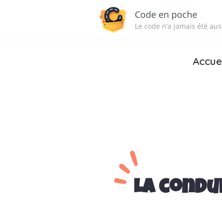
Code en poche
Le code n’a jamais été auss
Accue
La condu