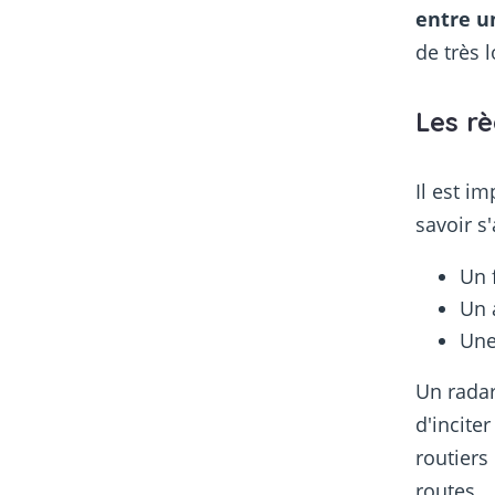
entre un
de très 
Les rè
Il est i
savoir s
Un 
Un 
Une
Un radar
d'incite
routiers
routes.