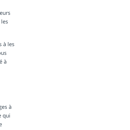
teurs
 les
s à les
ous
é à
ges à
e qui
e