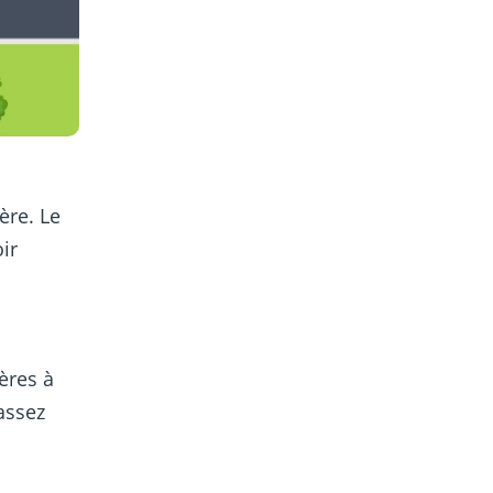
ère. Le
oir
ères à
assez