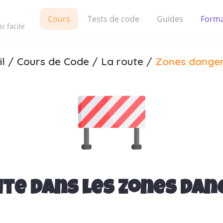
Cours
Tests de code
Guides
Forma
i facile
il
/
Cours de Code
/
La route
/
Zones dange
ite dans les zones da