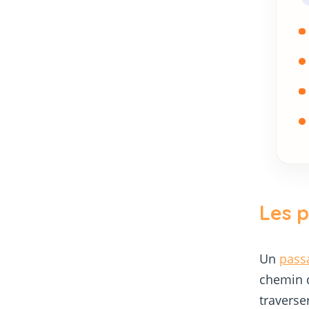
Les 
Un
pass
chemin d
traverse