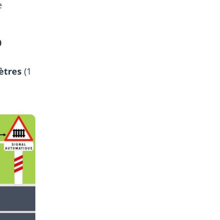
e
0
ètres
(1