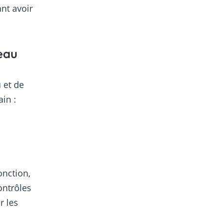
ant avoir
veau
 et de
in :
onction,
ontrôles
r les