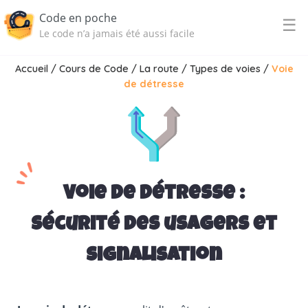
Code en poche
☰
Le code n’a jamais été aussi facile
Accueil
/
Cours de Code
/
La route
/
Types de voies
/
Voie
de détresse
Voie de détresse :
sécurité des usagers et
signalisation