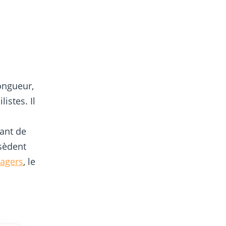
ongueur,
istes. Il
iant de
ssèdent
agers
, le