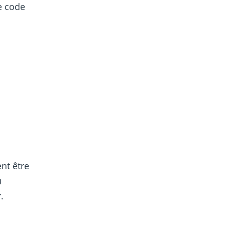
e code
nt être
u
.
s