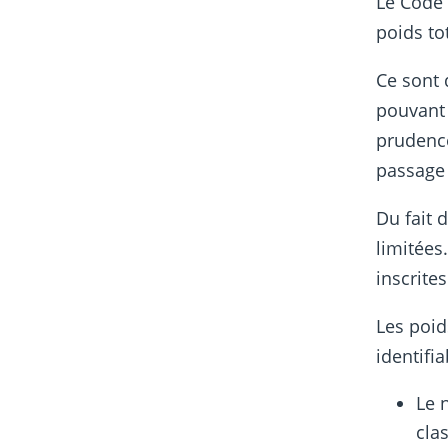
Le Code 
poids to
Ce sont
pouvant 
prudence
passage 
Du fait 
limitées
inscrites
Les poid
identifi
Le 
cla