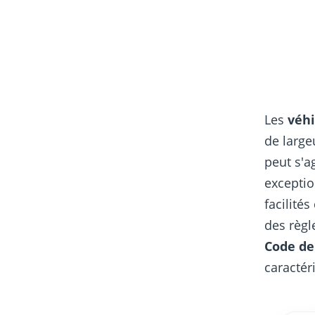
Les
véh
de large
peut s'a
exceptio
facilité
des règl
Code de
caractér