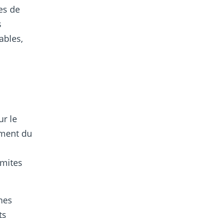
es de
s
ables,
ur le
ement du
imites
ines
ts