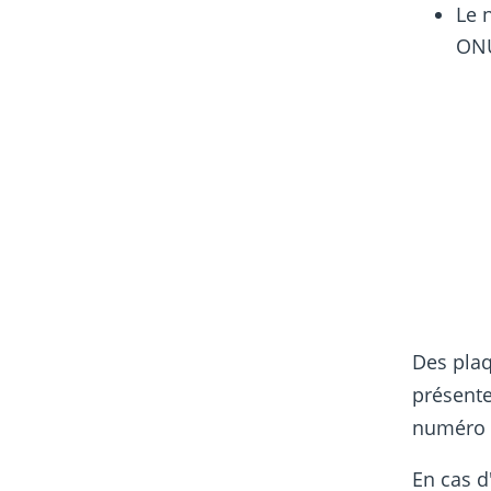
Le 
ON
Des pla
présente
numéro d
En cas d