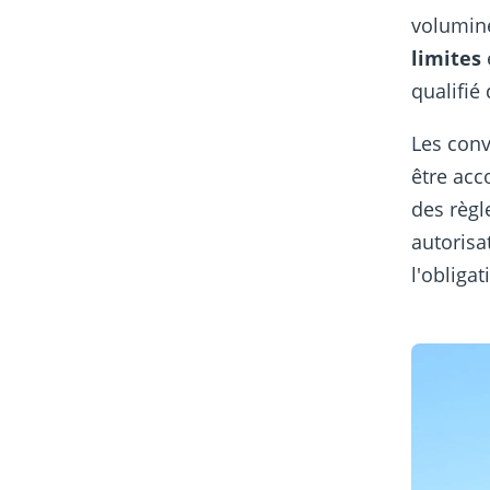
volumine
limites
qualifié
Les conv
être acc
des règl
autorisa
l'obliga