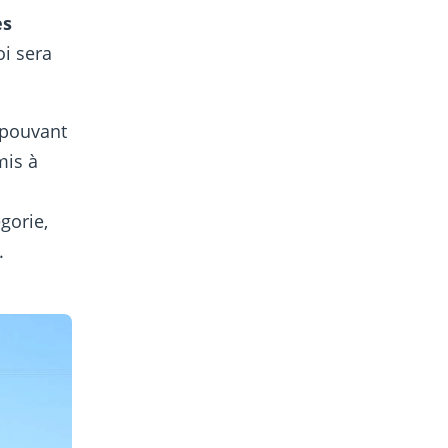
es
oi sera
pouvant
mis à
gorie,
.