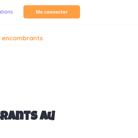
tions
Me connecter
t encombrants
brants au