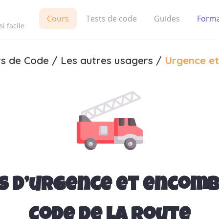
Cours
Tests de code
Guides
Forma
i facile
s de Code
/
Les autres usagers
/
Urgence e
s d’urgence et encom
Code de la route