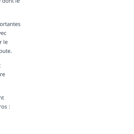
 dont le
ortantes
vec
r le
oute.
t
tre
nt
os :