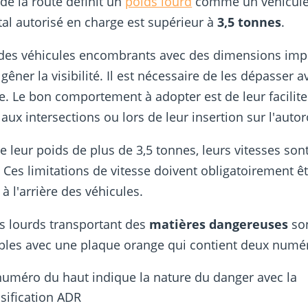
de la route définit un
poids lourd
comme un véhicule
tal autorisé en charge est supérieur à
3,5 tonnes
.
 des véhicules encombrants avec des dimensions imp
gêner la visibilité. Il est nécessaire de les dépasser a
. Le bon comportement à adopter est de leur facilite
aux intersections ou lors de leur insertion sur l'autor
de leur poids de plus de 3,5 tonnes, leurs vitesses son
. Ces limitations de vitesse doivent obligatoirement ê
 à l'arrière des véhicules.
s lourds transportant des
matières dangereuses
so
ables avec une plaque orange qui contient deux numér
numéro du haut indique la nature du danger avec la
ssification ADR